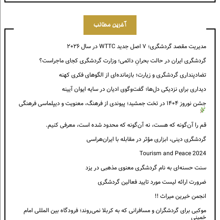
آخرین مطالب
مدیریت مقصد گردشگری؛ ۷ اصل جدید WTTC در سال ۲۰۲۶
گردشگری ایران در حالت بحرانِ دائمی؛ وزارت گردشگری کجای ماجراست؟
تضادپنداری گردشگری و زیارت؛ بازمانده‌ای از الگوهای فکری کهنه
دیداری برای نزدیکی دل‌ها؛ گفت‌وگوی ادیان در سایه ایوان آیینه
جشن نوروز ۱۴۰۴ در تخت جمشید؛ پیوندی از فرهنگ، معنویت و دیپلماسی فرهنگی
قم را آن‌گونه که هست، نه آن‌گونه که محدود شده است، معرفی کنیم.
گردشگری دینی، ابزاری مؤثر در مقابله با ایران‌هراسی
Tourism and Peace 2024
سنت حسنه‌ای به نام گردشگری معنوی مذهبی در یزد
ضرورت ارائه لیست مورد تایید فعالین گردشگری
انجمن خیرین میراث !!
موکبی برای گردشگران و مسافرانی که به کربلا نمی‌روند؛ فرودگاه بین المللی امام
خمینی