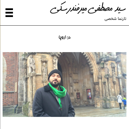
سید مصطفی میرفندرسکی
تارنما شخصی
در اروپا