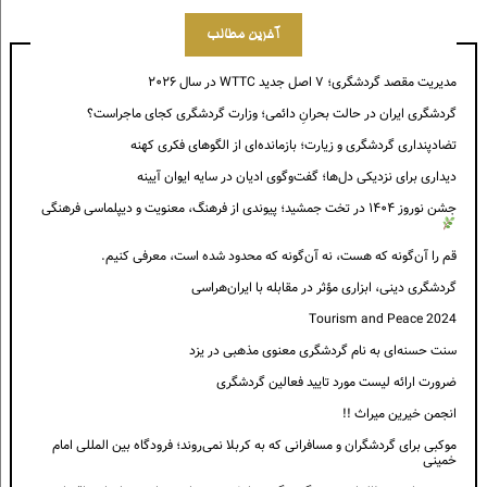
آخرین مطالب
مدیریت مقصد گردشگری؛ ۷ اصل جدید WTTC در سال ۲۰۲۶
گردشگری ایران در حالت بحرانِ دائمی؛ وزارت گردشگری کجای ماجراست؟
تضادپنداری گردشگری و زیارت؛ بازمانده‌ای از الگوهای فکری کهنه
دیداری برای نزدیکی دل‌ها؛ گفت‌وگوی ادیان در سایه ایوان آیینه
جشن نوروز ۱۴۰۴ در تخت جمشید؛ پیوندی از فرهنگ، معنویت و دیپلماسی فرهنگی
قم را آن‌گونه که هست، نه آن‌گونه که محدود شده است، معرفی کنیم.
گردشگری دینی، ابزاری مؤثر در مقابله با ایران‌هراسی
Tourism and Peace 2024
سنت حسنه‌ای به نام گردشگری معنوی مذهبی در یزد
ضرورت ارائه لیست مورد تایید فعالین گردشگری
انجمن خیرین میراث !!
موکبی برای گردشگران و مسافرانی که به کربلا نمی‌روند؛ فرودگاه بین المللی امام
خمینی