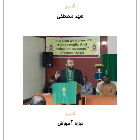
گالری
سید مصطفی
گالری
دوره آموزش